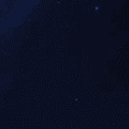
B鲍威尔称赞 韦尓 的言辞无疑为这位年轻选手
魅力，也传递出整个团队对于培养青训选手高度
篮球事业向前发展的动力之一。
总而言之，只要坚持初心，加倍努力，相信 韦尓
粉丝带来更多惊喜！我们期待着看到这个新星如