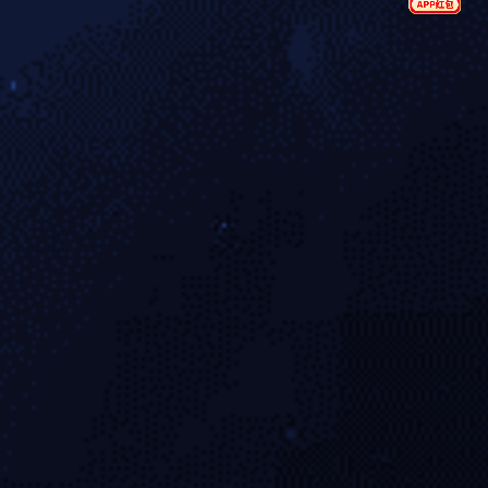
分广阔。如果继续保持目前的发展态势，加
名顶级球员。此外，对于任何一个运动员来
。而这一点恰恰也是鲍威尔一直以来强调的
不足。例如，提高体能以增强耐久度、更深
举。只有通过持续努力，不断完善自我，才
了 韦尓是一位有望成就伟大事业的新星。
长与蜕变，同时也希望能够激励更多年轻人