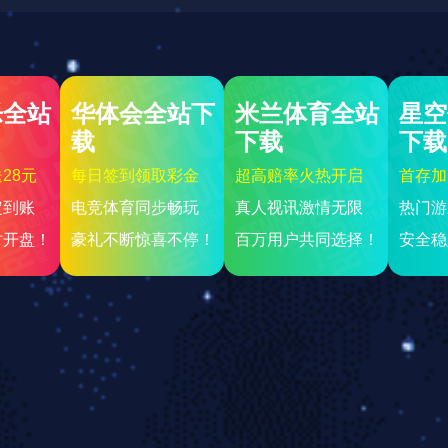
将从四个方面详细探讨鲍威尔的这番话所体现出
任与支持、韦尔在比赛中的表现以及未来的发展
解韦尔作为一名年轻球员所蕴含的无限可能。
1、韦尔个人天赋分析
首先，韦尔作为年轻球员，在身体素质上具备很
性，这使得他能够在场上快速移动，轻松突破防
使得他无论是在进攻还是防守端都能占据有利位
好的基础。
其次，除了身体素质外，韦尔还展现出了卓越的
上都有着扎实的训练背景，这使得他能够在比赛
赛节奏的把控也相当成熟，能够根据场上的变化
刻。
最后，心理素质也是评估一个球员天赋的重要指