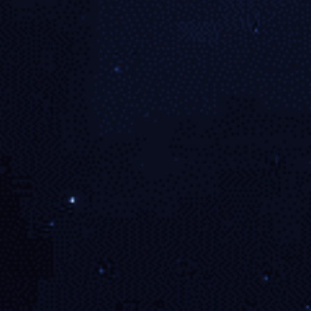
热门推荐
程帅澎替补出战14投5中砍
单打乔称莫
下23分
将大放异
2026-05-29
2026-06-05
推荐网站