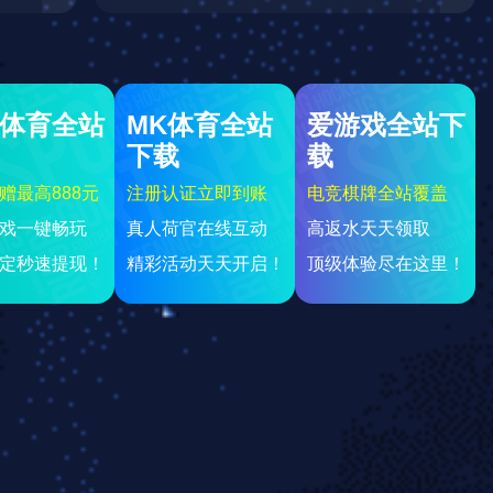
的意义，包括韦尔个人天赋分析、教练的信
前景。通过这些方面，我们可以更全面地理
大的优势。他拥有灵活的脚步和极佳的协调
线。同时，韦尔在弹跳能力上的突出表现，
置。这种身体条件为他的职业生涯奠定了良
技术能力。他在投篮、运球和传球等基本功
中自如应对各种复杂局面。此外，他对于比
迅速调整自己的打法，这一点让人印象深
标。尽管年龄尚小，但韦尔展现出的冷静和