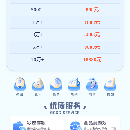
方面显得异常谨慎。本文将从四个方面详细探讨这些
因素对泰山队夏季转会窗口新援引进的影响和制约。
1、预算限制是首要因素
首先，预算限制无疑是泰山队引援过程中最为核心的
问题。由于俱乐部整体财务状况的不确定性，管理层
在转会资金上的分配变得极为谨慎。这种预算限制直
接导致了球队在选择球员时不得不更加小心翼翼，寻
找性价比高的选手。
其次，由于受到联赛政策及经济环境的影响，许多俱
乐部也纷纷收紧了资金链，这使得市场上优秀球员变
得更加稀缺。因此，即便有意向引入新援，也很难找
到符合条件且价格合理的球员。