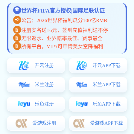
立即下载澳门人威尼斯线上入口APP