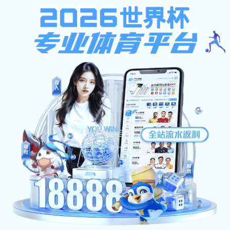
立即注册
澳门人威尼斯线上入口
官网 · 权威体育数据平
台
澳门人威尼斯线上入口 OFFICIAL WEBSITE
自2022年创立以来，
澳门人威尼斯线上入口
致力于为
用户提供包括NBA、英超、欧洲杯、LPL在内的热门赛
事直播与数据服务，广受用户信赖。